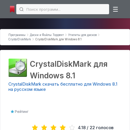
☰
Microsoft Office
Программы
Диски и Файлы Торрент
Утилиты для дисков
Microsoft Excel
CrystalDiskMark
CrystalDiskMark для Windows 8.1
Microsoft PowerPoint
Microsoft Word
CrystalDiskMark для
Интернет программы
Windows 8.1
Торрент-клиенты
CrystalDiskMark скачать бесплатно для Windows 8.1
Загрузчики
на русском языке
Мессенджеры
Браузеры
Рейтинг
Аудио | Видео программы торрент
Аудио-редакторы
4.18 / 22 голосов