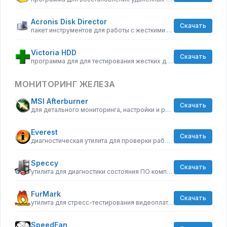
Acronis Disk Director
Скачать
пакет инструментов для работы с жесткими дисками компьютера
Victoria HDD
Скачать
программа для для тестирования жестких дисков
МОНИТОРИНГ ЖЕЛЕЗА
MSI Afterburner
Скачать
для детального мониторинга, настройки и разгона видеокарты
Everest
Скачать
диагностическая утилита для проверки работоспособности компьютера
Speccy
Скачать
утилита для диагностики состояния ПО компьютера
FurMark
Скачать
утилита для стресс-тестирования видеоплат, совместимых с API OpenGL
SpeedFan