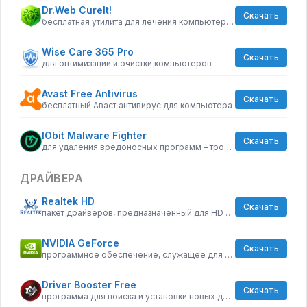
Dr.Web CureIt!
Скачать
бесплатная утилита для лечения компьютера от вредоносного ПО
Wise Care 365 Pro
Скачать
для оптимизации и очистки компьютеров
Avast Free Antivirus
Скачать
бесплатный Аваст антивирус для компьютера
IObit Malware Fighter
Скачать
для удаления вредоносных программ – троянов, кейлоггеров
ДРАЙВЕРА
Realtek HD
Скачать
пакет драйверов, предназначенный для HD Audio кодеков
NVIDIA GeForce
Скачать
программное обеспечение, служащее для повышения графических возможностей компьютера
Driver Booster Free
Скачать
программа для поиска и установки новых драйверов