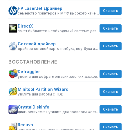
HP LaserJet Драйвер
Скачать
семейство принтеров и МФУ высокого качества
DirectX
Скачать
пакет библиотек, необходимый системе для работы с мультимедиа
Сетевой драйвер
Скачать
драйвер сетевой карты нетбука, ноутбука или стационарного ПК
ВОССТАНОВЛЕНИЕ
Defraggler
Скачать
утилита для дефрагментации жестких дисков.
Minitool Partition Wizard
Скачать
утилита для работы с HDD
CrystalDiskInfo
Скачать
диагностическая утилита для проверки жестких дисков
Recuva
Скачать
программа для восстановления удаленных файлов