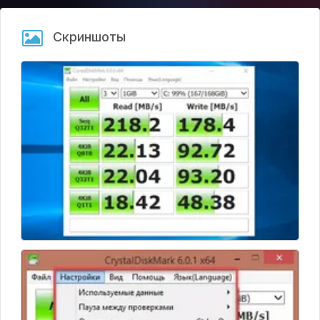
• Красный – состояние критично, требуется ремонт
диска.
Скриншоты
При желании пользователь сохраняет отчет в текстовом
формате или распечатывает его. Также есть возможность
привязать электронную почту и получать результаты в
письме.
Также CrystalDiskMark предлагает несколько скинов на
выбор.
Интерфейс переведен на десятки языков, включая
русский. Программа доступна только на ОС Windows.
Благодаря открытому исходному коду можно найти
вольные модификации утилиты для других операционных
систем.
Последний официальный релиз – CrystalDiskMark 6.0.1 –
вышел в июне 2018 года.