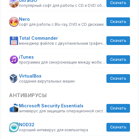
UltraISO
Скачать
популярный софт для работы с CD и DVD образами
Nero
Скачать
софт для работы с Blu-ray, DVD и CD дисками
Total Commander
Скачать
менеджер файлов с двухпанельным графическим интерфейсом
iTunes
Скачать
программа для синхронизации между мобильными устройствами Apple
VirtualBox
Скачать
создание вирутальных машин
АНТИВИРУСЫ
Microsoft Security Essentials
Скачать
антивирус для защищиты операционной системы
NOD32
Скачать
хороший антивирус для компьютера