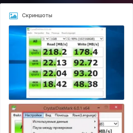
• Красный – состояние критично, требуется ремонт
диска.
Скриншоты
При желании пользователь сохраняет отчет в текстовом
формате или распечатывает его. Также есть возможность
привязать электронную почту и получать результаты в
письме.
Также CrystalDiskMark предлагает несколько скинов на
выбор.
Интерфейс переведен на десятки языков, включая
русский. Программа доступна только на ОС Windows.
Благодаря открытому исходному коду можно найти
вольные модификации утилиты для других операционных
систем.
Последний официальный релиз – CrystalDiskMark 6.0.1 –
вышел в июне 2018 года.