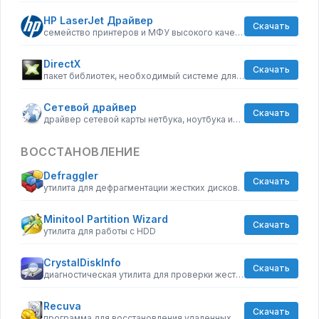
HP LaserJet Драйвер
Скачать
семейство принтеров и МФУ высокого качества
DirectX
Скачать
пакет библиотек, необходимый системе для работы с мультимедиа
Сетевой драйвер
Скачать
драйвер сетевой карты нетбука, ноутбука или стационарного ПК
ВОССТАНОВЛЕНИЕ
Defraggler
Скачать
утилита для дефрагментации жестких дисков.
Minitool Partition Wizard
Скачать
утилита для работы с HDD
CrystalDiskInfo
Скачать
диагностическая утилита для проверки жестких дисков
Recuva
Скачать
программа для восстановления удаленных файлов