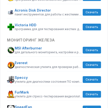
Acronis Disk Director
Скачать
пакет инструментов для работы с жесткими дисками компьютера
Victoria HDD
Скачать
программа для для тестирования жестких дисков
МОНИТОРИНГ ЖЕЛЕЗА
MSI Afterburner
Скачать
для детального мониторинга, настройки и разгона видеокарты
Everest
Скачать
диагностическая утилита для проверки работоспособности компьютера
Speccy
Скачать
утилита для диагностики состояния ПО компьютера
FurMark
Скачать
утилита для стресс-тестирования видеоплат, совместимых с API OpenGL
SpeedFan