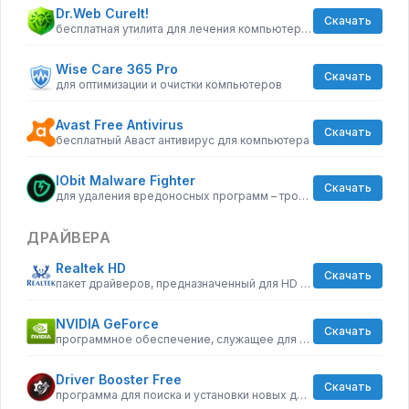
Dr.Web CureIt!
Скачать
бесплатная утилита для лечения компьютера от вредоносного ПО
Wise Care 365 Pro
Скачать
для оптимизации и очистки компьютеров
Avast Free Antivirus
Скачать
бесплатный Аваст антивирус для компьютера
IObit Malware Fighter
Скачать
для удаления вредоносных программ – троянов, кейлоггеров
ДРАЙВЕРА
Realtek HD
Скачать
пакет драйверов, предназначенный для HD Audio кодеков
NVIDIA GeForce
Скачать
программное обеспечение, служащее для повышения графических возможностей компьютера
Driver Booster Free
Скачать
программа для поиска и установки новых драйверов