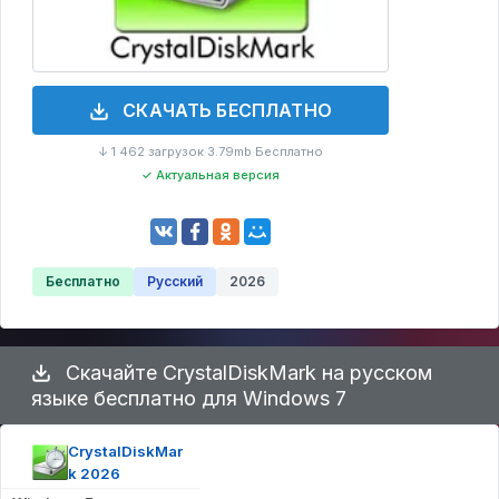
СКАЧАТЬ БЕСПЛАТНО
↓ 1 462 загрузок
3.79mb
Бесплатно
·
·
✓ Актуальная версия
Бесплатно
Русский
2026
Скачайте CrystalDiskMark на русском
языке бесплатно для Windows 7
CrystalDiskMar
k 2026