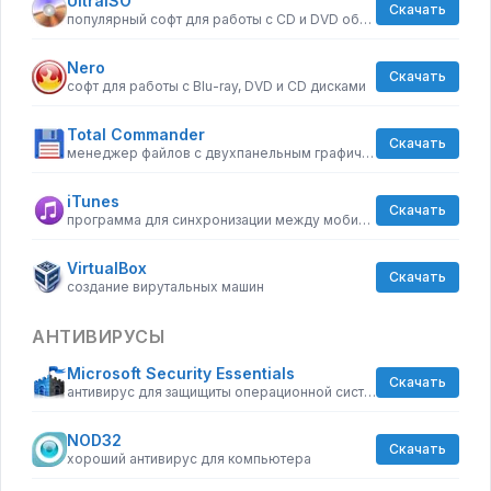
UltraISO
Скачать
популярный софт для работы с CD и DVD образами
Nero
Скачать
софт для работы с Blu-ray, DVD и CD дисками
Total Commander
Скачать
менеджер файлов с двухпанельным графическим интерфейсом
iTunes
Скачать
программа для синхронизации между мобильными устройствами Apple
VirtualBox
Скачать
создание вирутальных машин
АНТИВИРУСЫ
Microsoft Security Essentials
Скачать
антивирус для защищиты операционной системы
NOD32
Скачать
хороший антивирус для компьютера