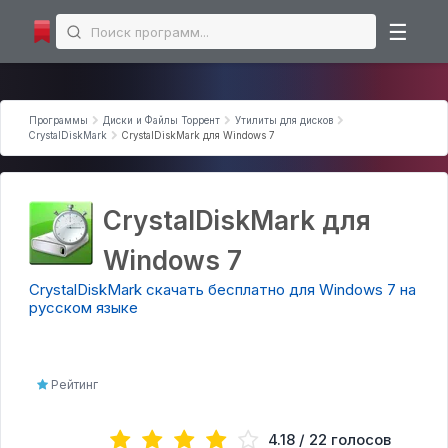
☰
Microsoft Office
Программы
Диски и Файлы Торрент
Утилиты для дисков
Microsoft Excel
CrystalDiskMark
CrystalDiskMark для Windows 7
Microsoft PowerPoint
Microsoft Word
CrystalDiskMark для
Интернет программы
Windows 7
Торрент-клиенты
CrystalDiskMark скачать бесплатно для Windows 7 на
Загрузчики
русском языке
Мессенджеры
Браузеры
Рейтинг
Аудио | Видео программы торрент
Аудио-редакторы
4.18 / 22 голосов